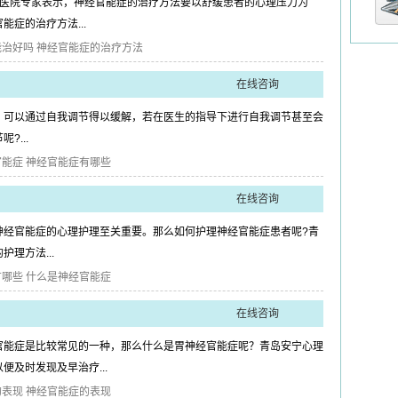
理医院专家表示，神经官能症的治疗方法要以舒缓患者的心理压力为
症的治疗方法...
治好吗 神经官能症的治疗方法
在线咨询
，可以通过自我调节得以缓解，若在医生的指导下进行自我调节甚至会
...
能症 神经官能症有哪些
在线咨询
神经官能症的心理护理至关重要。那么如何护理神经官能症患者呢?青
理方法...
哪些 什么是神经官能症
在线咨询
官能症是比较常见的一种，那么什么是胃神经官能症呢？青岛安宁心理
及时发现及早治疗...
表现 神经官能症的表现