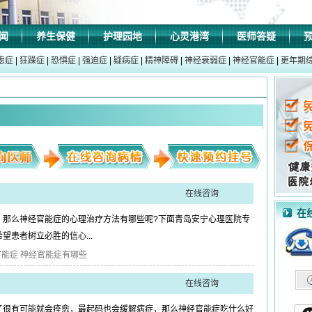
闻
养生保健
护理园地
心灵港湾
医师答疑
虑症
|
狂躁症
|
恐惧症
|
强迫症
|
疑病症
|
精神障碍
|
神经衰弱症
|
神经官能症
|
更年期
在线咨询
在
，那么神经官能症的心理治疗方法有哪些呢?下面青岛安宁心理医院专
患者树立必胜的信心...
能症 神经官能症有哪些
在线咨询
了很有可能就会痊愈，最起码也会缓解病症，那么神经官能症吃什么好