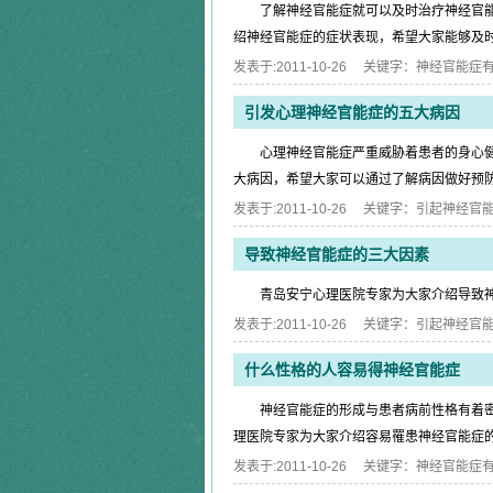
了解神经官能症就可以及时治疗神经官
绍神经官能症的症状表现，希望大家能够及时发
发表于:2011-10-26
关键字：神经官能症有
引发心理神经官能症的五大病因
心理神经官能症严重威胁着患者的身心
大病因，希望大家可以通过了解病因做好预防措
发表于:2011-10-26
关键字：引起神经官能
导致神经官能症的三大因素
青岛安宁心理医院专家为大家介绍导致神
发表于:2011-10-26
关键字：引起神经官能
什么性格的人容易得神经官能症
神经官能症的形成与患者病前性格有着
理医院专家为大家介绍容易罹患神经官能症的性
发表于:2011-10-26
关键字：神经官能症有