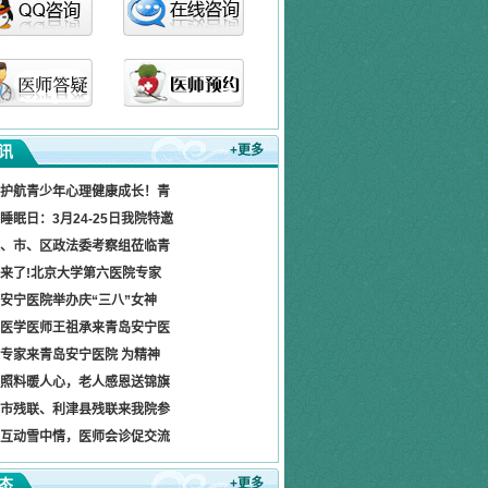
讯
+更多
护航青少年心理健康成长！青
睡眠日：3月24-25日我院特邀
、市、区政法委考察组莅临青
来了!北京大学第六医院专家
安宁医院举办庆“三八”女神
医学医师王祖承来青岛安宁医
专家来青岛安宁医院 为精神
照料暖人心，老人感恩送锦旗
市残联、利津县残联来我院参
互动雪中情，医师会诊促交流
态
+更多