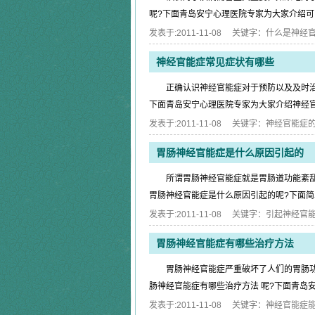
呢?下面青岛安宁心理医院专家为大家介绍可以
发表于:2011-11-08
关键字：什么是神经官
神经官能症常见症状有哪些
正确认识神经官能症对于预防以及及时
下面青岛安宁心理医院专家为大家介绍神经官能
发表于:2011-11-08
关键字：神经官能症的
胃肠神经官能症是什么原因引起的
所谓胃肠神经官能症就是胃肠道功能紊
胃肠神经官能症是什么原因引起的呢?下面简单
发表于:2011-11-08
关键字：引起神经官能
胃肠神经官能症有哪些治疗方法
胃肠神经官能症严重破坏了人们的胃肠功
肠神经官能症有哪些治疗方法 呢?下面青岛安
发表于:2011-11-08
关键字：神经官能症能