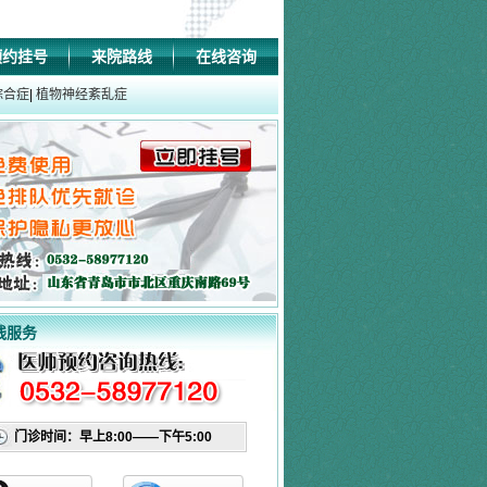
预约挂号
来院路线
在线咨询
综合症
|
植物神经紊乱症
线服务
门诊时间：早上8:00——下午5:00