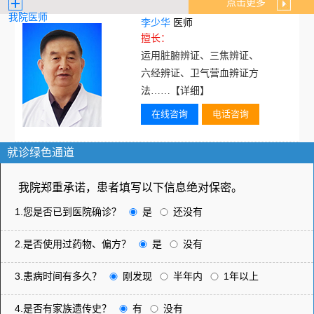
点击更多
我院医师
李少华
医师
擅长：
运用脏腑辨证、三焦辨证、
六经辨证、卫气营血辨证方
法……
【详细】
在线咨询
电话咨询
就诊绿色通道
我院郑重承诺，患者填写以下信息绝对保密。
1.您是否已到医院确诊？
是
还没有
2.是否使用过药物、偏方？
是
没有
3.患病时间有多久？
刚发现
半年内
1年以上
4.是否有家族遗传史？
有
没有