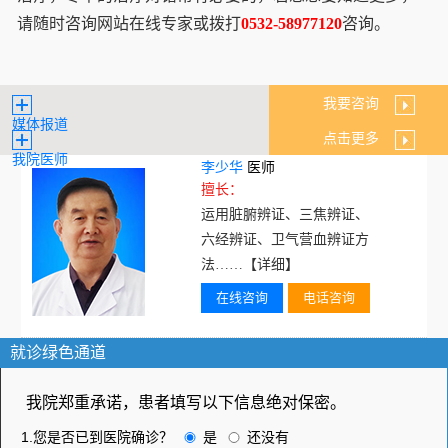
请随时咨询网站在线专家或拨打
0532-58977120
咨询。
我要咨询
媒体报道
点击更多
我院医师
李少华
医师
擅长：
运用脏腑辨证、三焦辨证、
六经辨证、卫气营血辨证方
法……
【详细】
在线咨询
电话咨询
就诊绿色通道
我院郑重承诺，患者填写以下信息绝对保密。
1.您是否已到医院确诊？
是
还没有