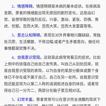
2、情感障碍。
情感障碍是本病的基本症状。在疾病急
发期，患者的情绪能出现无原因的剧烈变化，这是由幻
觉、妄想导致的强烈反应。兴奋、激动、紧张、恐惧、焦
虑、忧郁。忽而大哭、忽而大笑、忽而大发雷霆等等。
3、意志认知障碍。
表现在对外界事物兴趣缺缺，常独
处沉思、生活懒散、不修边幅;或者产生矛盾意向，做任何
事情都是犹豫不决。
4、自我意识受阻。
这就是此病常常看见的症状。比如
上例中的徐强自己给自己发传真，叫自己从别处回来，就
是自我意识受阻的表现，以为自身的某部分躯体或整个身
体已不存在或不属于自己，自己在另一处所。自我意识受
阻还能显现为以第二人称的语调叙述自身的体验，或者觉
得自己已一分为二，两部分在脑子里互相对话。
5、幻觉丰富。
患者常常可以在意识完全清醒的现状下