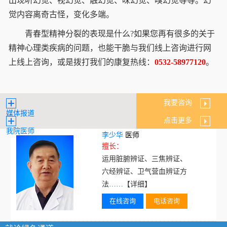
出现听幻觉、视幻觉、触幻觉、味幻觉、嗅幻觉等等。幻
觉内容离奇古怪，变化多端。
青春型精神分裂的表现是什么?如果您再有很多的关于
精神心理类疾病的问题，也能干脆与我们线上咨询进行网
上线上咨询，或是拨打我们的康复热线：
0532-58977120
。
我要咨询
媒体报道
点击更多
我院医师
李少华
医师
擅长：
运用脏腑辨证、三焦辨证、
六经辨证、卫气营血辨证方
法……
【详细】
在线咨询
电话咨询