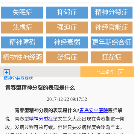
失眠症
抑郁症
精神分裂症
焦虑症
强迫症
神经官能症
精神障碍
神经衰弱
更年期综合征
植物性神经紊
疑病症
狂躁症
乱
马上咨询
精神分裂症症状
青春型精神分裂的表现是什么
2017-12-22 09:17:32
青春型精神分裂的表现是什么?
青岛安宁医院
医师解
说，青春型
精神分裂症
望文生义大都出现在青春期这一阶
段，发病过程可急可缓。但是只要发病程度会逐渐严重，