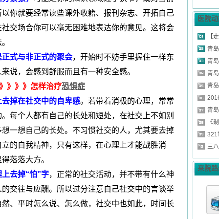
所以你就要经常读些课外收籍、报刊杂志、开拓自己
医院动
在社交场合你可以毫无困难地表达你的意见。这将会
【走
怯。
青岛
正式与非正式的聚会
，开始时不妨手里握住一样东
青岛
人来说，会感到舒服而且有一种安全感。
青岛
》》》》怎样治疗
恐惧症
青岛
20
去掉在社交中的自卑感
。若带着消极的心理，常常
青岛
动。每个人都有自己的长处和短处，在社交上不如别
《剩
多想一想自己的长处。不习惯社交的人，尤其要去掉
32
自立的自我精神，只有这样，在心理上才能战胜消
三八
显得落落大方。
来院路
上去掉“怕”字
，正常的社交活动，并不带有什么神
人的交往与应酬。所以过分注意自己社交中的言谈举
自然、平时怎么说、怎么做，社交中也如此，时间长