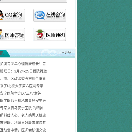
讯
+更多
护航青少年心理健康成长！青
睡眠日：3月24-25日我院特邀
、市、区政法委考察组莅临青
来了!北京大学第六医院专家
安宁医院举办庆“三八”女神
医学医师王祖承来青岛安宁医
专家来青岛安宁医院 为精神
照料暖人心，老人感恩送锦旗
市残联、利津县残联来我院参
互动雪中情，医师会诊促交流