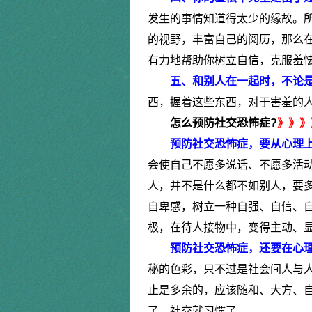
|
发生的事情知道得太少的缘故。
更年期综合症
的视野，丰富自己的阅历，那么
有力地帮助你树立自信，克服羞
|
五、和别人在一起时，不论是
植物神经紊乱症
西，握着这些东西，对于害羞的
怎么预防社交恐怖症?
》》》
预防社交恐怖症，要从心理上
会使自己不愿多说话、不愿多活
人，并不是什么都不如别人，要
自卑感，树立一种自强、自信、
极，在待人接物中，变得主动、
预防社交恐怖症，还要在心理
秘的色彩，只不过是社会间人与
止是多余的，应该随和、大方、
了，社交就习惯了。