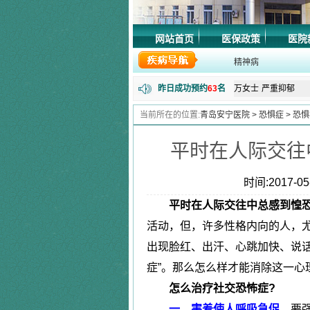
程女士
抑郁失眠
网站首页
医保政策
医院
郭先生
精神障碍
精神病
周先生
长期失眠
昨日成功预约
63
名
万女士
严重抑郁
|
田先生
强迫症
当前所在的位置:
青岛安宁医院
>
恐惧症
>
恐惧
失眠症
唐先生
更年期综合
|
平时在人际交往
马先生
精神分裂
张女士
更年期综合
抑郁症
时间:2017-05-
陈女士
植物神经紊
|
平时在人际交往中总感到惶
李先生
恐惧症
焦虑症
活动，但，许多性格内向的人，
腾先生
失眠抑郁
出现脸红、出汗、心跳加快、说话
黄女士
焦虑症
|
症”。那么怎么样才能消除这一心
林先生
神经衰弱症
狂躁症
怎么治疗社交恐怖症?
朱女士
失眠
|
一、害羞使人呼吸急促
，要
刘同学
抑郁症