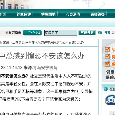
山东省济南市
新闻
养生保健
护理园地
心灵港湾
医师答疑
山东省莱芜市
山东省淄博市
山东省菏泽市
热门搜索:
失
山东省济南市
症常识
> 正在浏览:平时在人际交往中总感到惶恐不安该怎么办
症
山东省青岛市
中总感到惶恐不安该怎么办
山东省潍坊市
症
山东省济南市
23 11:44:13 来源:
青岛安宁医院
乱
山东省德州市
恐不安该怎么办？
社交是现代生活中人人不可缺少的
山东省济南市
尤其是年轻女性，会在人际交往中感到惶恐不安，并
山东省聊城市
在
结巴和手足无措等现象，这一现象称之为“社交恐怖
山东省东营市
理疾病呢?以下由
青岛安宁医院
专家为您解答：
山东省泰安市
山东省济南市
强迫自己做数次深长而有节奏的呼吸，可以使紧张心
山东省日照市