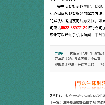
安宁医院对治疗
失眠
、抑郁
和心理问题都有很好的解决方法
的解决患者朋友的后顾之忧。如
询电话
0532-58977120
进行咨询
您也可以通过手机版访问：
平时
女性更年期抑郁的病因
关键字:
更年期抑郁症是啥因素五个典型
抑郁症哪些病因是最常见的
孕
文章地址：
http://www.zfwsj.com/kjzcs/1441
上一篇：
怎样预防婚前恐惧症呢 咨询电话：