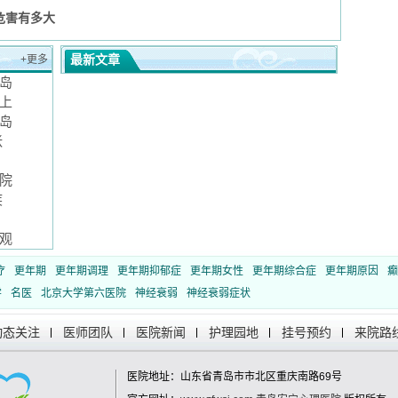
危害有多大
最新文章
+更多
岛
邀上
岛
张
院
疾
观
疗
更年期
更年期调理
更年期抑郁症
更年期女性
更年期综合症
更年期原因
癫
学
名医
北京大学第六医院
神经衰弱
神经衰弱症状
动态关注
医师团队
医院新闻
护理园地
挂号预约
来院路
医院地址：山东省青岛市市北区重庆南路69号