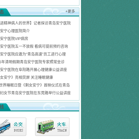
态
+更多
进精神病人的世界】记者探访青岛安宁医院
安宁心理医院简介
安宁医院VIP病房
安宁医院五一不放假 看病可提前预约咨询
安宁医院应邀为“青岛高速”员工进行心理
16年清明假期青岛安宁医院专家照常坐诊
安宁医院在阜阳路开展心理健康公益讲座
女安宁》亮相荧屏 关注睡眠健康
1世界睡眠日暨《剩女安宁》首映仪式在青岛
妇女节青岛安宁医院在东莞路举行公益讲座
线