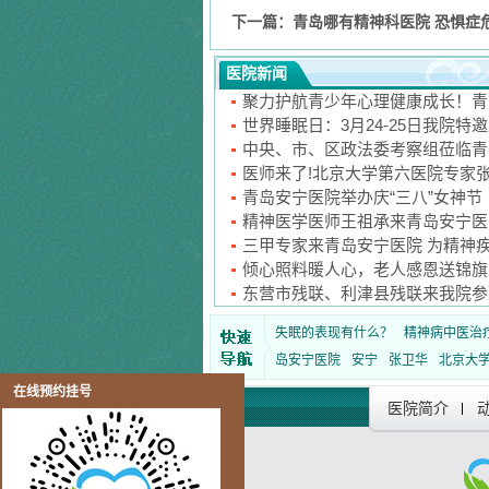
下一篇：
青岛哪有精神科医院 恐惧症
医院新闻
聚力护航青少年心理健康成长！青
世界睡眠日：3月24-25日我院特
中央、市、区政法委考察组莅临青
医师来了!北京大学第六医院专家
青岛安宁医院举办庆“三八”女神节
精神医学医师王祖承来青岛安宁医
三甲专家来青岛安宁医院 为精神
倾心照料暖人心，老人感恩送锦旗
东营市残联、利津县残联来我院参
失眠的表现有什么？
精神病中医治
岛安宁医院
安宁
张卫华
北京大
在线预约挂号
医院简介