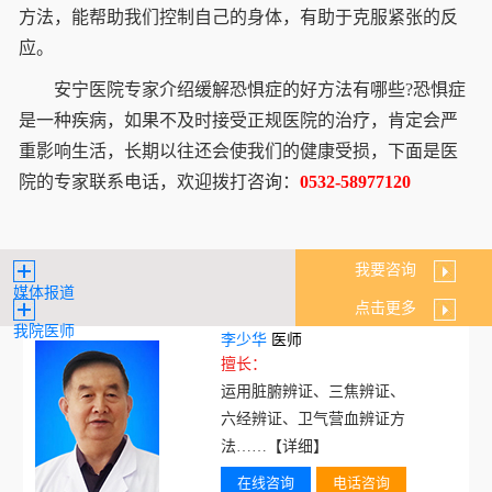
方法，能帮助我们控制自己的身体，有助于克服紧张的反
应。
安宁医院专家介绍缓解恐惧症的好方法有哪些?恐惧症
是一种疾病，如果不及时接受正规医院的治疗，肯定会严
重影响生活，长期以往还会使我们的健康受损，下面是医
院的专家联系电话，欢迎拨打咨询：
0532-58977120
我要咨询
媒体报道
点击更多
我院医师
李少华
医师
擅长：
运用脏腑辨证、三焦辨证、
六经辨证、卫气营血辨证方
法……
【详细】
在线咨询
电话咨询