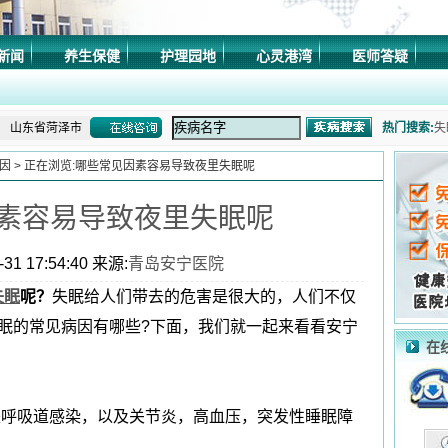
山东省济南市
新闻
养生保健
护理园地
心灵港湾
医师答疑
山东省莱芜市
山东省淄博市
山东省菏泽市
热门搜索:
失
山东省济南市
因
> 正在浏览:哪些常见因素容易导致夜里失眠呢
症
山东省青岛市
素容易导致夜里失眠呢
山东省潍坊市
症
山东省济南市
31 17:54:40 来源:
青岛安宁医院
乱
山东省德州市
失眠
呢？
失眠给人们带去的危害是很大的，人们不仅
山东省济南市
眠的常见病因有哪些?下面，我们就一起来看看安宁
山东省聊城市
在
山东省东营市
山东省泰安市
是呼吸道感染，以及关节炎，高血压，突发性睡眠障
山东省济南市
山东省日照市