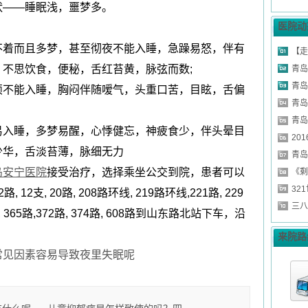
状——睡眠浅，噩梦多。
医院动
不着而且多梦，甚至彻夜不能入睡，急躁易怒，伴有
【走
不思饮食，便秘，舌红苔黄，脉弦而数;
青岛
青岛
烦不能入睡，胸闷伴随嗳气，头重口苦，目眩，舌偏
青岛
青岛
易入睡，多梦易醒，心悸健忘，神疲食少，伴头晕目
20
少华，舌淡苔薄，脉细无力
青岛
岛安宁医院
接受治疗，选择乘坐公交到院，患者可以
《剩
32
支, 20路, 208路环线, 219路环线,221路, 229
三八
路, 365路,372路, 374路, 608路到山东路北站下车，沿
来院路
常见因素容易导致夜里失眠呢