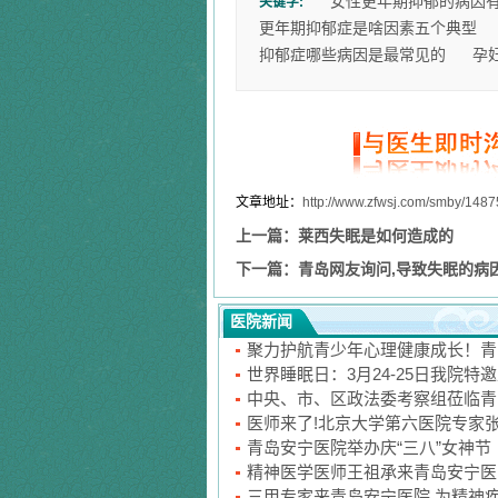
女性更年期抑郁的病因
关键字:
更年期抑郁症是啥因素五个典型
抑郁症哪些病因是最常见的
孕
文章地址：
http://www.zfwsj.com/smby/1487
上一篇：
莱西失眠是如何造成的
下一篇：
青岛网友询问,导致失眠的病
医院新闻
聚力护航青少年心理健康成长！青
世界睡眠日：3月24-25日我院特
中央、市、区政法委考察组莅临青
医师来了!北京大学第六医院专家
青岛安宁医院举办庆“三八”女神节
精神医学医师王祖承来青岛安宁医
三甲专家来青岛安宁医院 为精神