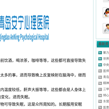
山东省济南市
山东省莱芜市
山东省淄博市
山东省菏泽市
山东省济南市
症
山东省青岛市
最新资
山东省潍坊市
聚力
症
山东省济南市
世界
睡前饮酒，喝浓茶，咖啡等等，这些都可直接导致失
乱
山东省德州市
中央
山东省济南市
医师
生太多的事，进而导致晚上反复映射在脑海中，继而
青岛
山东省聊城市
精神
山东省东营市
室内温度较低，鼾声大振等等，这些都会是人身体上
三甲
山东省泰安市
倾心
的变化，进而失眠。
山东省济南市
东营
药物可导致失眠，这是众所周知的。长期服用安眠
山东省日照市
医患