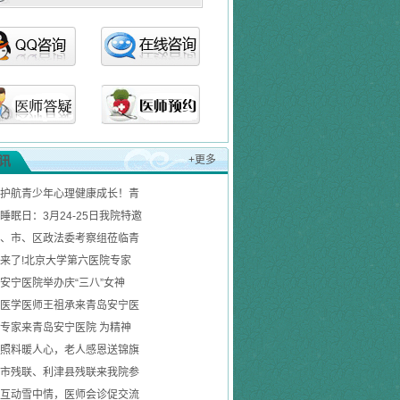
讯
+更多
护航青少年心理健康成长！青
睡眠日：3月24-25日我院特邀
、市、区政法委考察组莅临青
来了!北京大学第六医院专家
安宁医院举办庆“三八”女神
医学医师王祖承来青岛安宁医
专家来青岛安宁医院 为精神
照料暖人心，老人感恩送锦旗
市残联、利津县残联来我院参
互动雪中情，医师会诊促交流