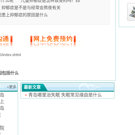
有什么呢
儿童抑郁症是怎样致使的吗？四
抑郁症是不是与经常会熬夜有关
妇患上抑郁症的原因是什么
5/index.shtml
因包括什么
最新文章
+更多
岛
青岛哪里治失眠 失眠常见缘由是什么
邀上
岛
张
院
疾