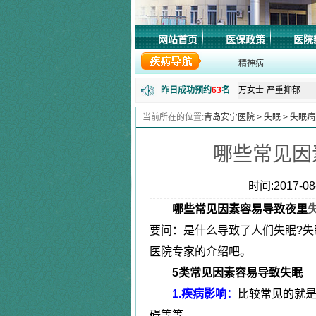
程女士
抑郁失眠
网站首页
医保政策
医院
郭先生
精神障碍
精神病
周先生
长期失眠
昨日成功预约
63
名
万女士
严重抑郁
|
田先生
强迫症
当前所在的位置:
青岛安宁医院
>
失眠
>
失眠病
失眠症
唐先生
更年期综合
|
哪些常见因
马先生
精神分裂
张女士
更年期综合
抑郁症
时间:2017-08-
陈女士
植物神经紊
|
哪些常见因素容易导致夜里
李先生
恐惧症
焦虑症
要问：是什么导致了人们失眠?失
腾先生
失眠抑郁
医院专家的介绍吧。
黄女士
焦虑症
|
5类常见因素容易导致失眠
林先生
神经衰弱症
狂躁症
1.疾病影响：
比较常见的就
朱女士
失眠
|
碍等等。
刘同学
抑郁症