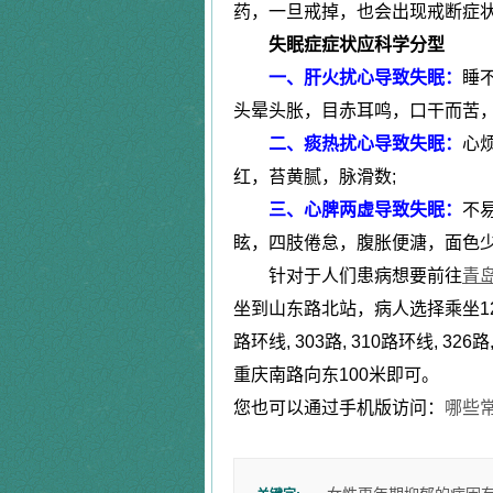
药，一旦戒掉，也会出现戒断症
|
失眠症症状应科学分型
更年期综合症
一、肝火扰心导致失眠：
睡
|
头晕头胀，目赤耳鸣，口干而苦，
二、痰热扰心导致失眠：
心
植物神经紊乱症
红，苔黄腻，脉滑数;
三、心脾两虚导致失眠：
不
眩，四肢倦怠，腹胀便溏，面色
针对于人们患病想要前往
青
坐到山东路北站，病人选择乘坐12路, 12
路环线, 303路, 310路环线, 326
重庆南路向东100米即可。
您也可以通过手机版访问：
哪些