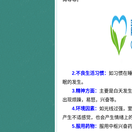
程女士
抑郁失眠
恐惧症
郭先生
精神障碍
|
周先生
长期失眠
强迫症
万女士
严重抑郁
田先生
强迫症
|
唐先生
更年期综合
疑病症
马先生
精神分裂
|
张女士
更年期综合
2.不良生活习惯：
如习惯在
陈女士
植物神经紊
精神障碍
眠的发生。
李先生
恐惧症
|
3.精神方面：
主要是白天发
腾先生
失眠抑郁
出现烦躁，易怒，兴奋等。
神经衰弱症
黄女士
焦虑症
4.环境因素：
如光线过强，
林先生
神经衰弱症
|
产生不适感觉，也会产生情绪上
朱女士
失眠
神经官能症
5.服用药物：
服用中枢兴奋
刘同学
抑郁症