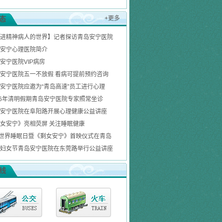
态
+更多
进精神病人的世界】记者探访青岛安宁医院
安宁心理医院简介
安宁医院VIP病房
安宁医院五一不放假 看病可提前预约咨询
安宁医院应邀为“青岛高速”员工进行心理
16年清明假期青岛安宁医院专家照常坐诊
安宁医院在阜阳路开展心理健康公益讲座
女安宁》亮相荧屏 关注睡眠健康
1世界睡眠日暨《剩女安宁》首映仪式在青岛
妇女节青岛安宁医院在东莞路举行公益讲座
线