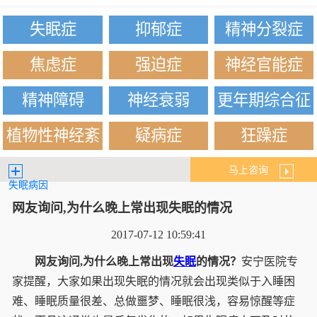
失眠症
抑郁症
精神分裂症
焦虑症
强迫症
神经官能症
精神障碍
神经衰弱
更年期综合征
植物性神经紊
疑病症
狂躁症
乱
马上咨询
失眠病因
网友询问,为什么晚上常出现失眠的情况
2017-07-12 10:59:41
网友询问,为什么晚上常出现
失眠
的情况？
安宁医院专
家提醒，大家如果出现失眠的情况就会出现类似于入睡困
难、睡眠质量很差、总做噩梦、睡眠很浅，容易惊醒等症