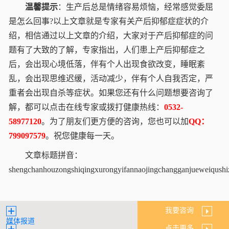
温馨提示
：生产后总是情绪容易烦恼，经常感觉委屈
是怎么回事?以上文章就是专家有关产后抑郁症症状的介
绍，相信通过以上文章的介绍，大家对于产后抑郁症的问
题有了大致的了解，专家指出，人们患上产后抑郁症之
后，会出现心境低落，伴有个人出现食欲改变，睡眠紊
乱，会出现思维迟缓，活动减少，伴有个人自我否定，严
重者会出现自杀等症状。如果您还有什么问题想要咨询了
解，都可以点击在线专家或拨打健康热线：
0532-
58977120
。为了朋友们更方便的咨询，您也可以加
QQ：
799097579
。祝您健康每一天。
文章标题拼音：
shengchanhouzongshiqingxurongyifannaojingchangganjueweiqush
我要咨询
媒体报道
点击更多