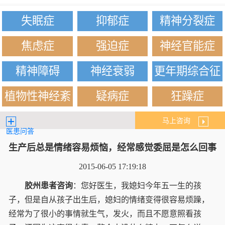
失眠症
抑郁症
精神分裂症
焦虑症
强迫症
神经官能症
精神障碍
神经衰弱
更年期综合征
植物性神经紊
疑病症
狂躁症
乱
马上咨询
医患问答
生产后总是情绪容易烦恼，经常感觉委屈是怎么回事
2015-06-05 17:19:18
胶州患者咨询
：您好医生，我媳妇今年五一生的孩
子，但是自从孩子出生后，媳妇的情绪变得很容易烦躁，
经常为了很小的事情就生气，发火，而且不愿意照看孩