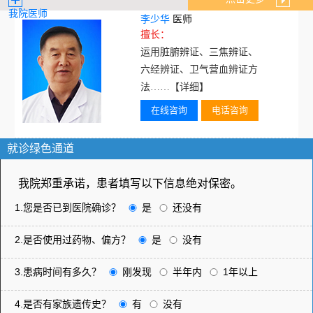
我院医师
李少华
医师
擅长：
运用脏腑辨证、三焦辨证、
六经辨证、卫气营血辨证方
法……
【详细】
在线咨询
电话咨询
就诊绿色通道
我院郑重承诺，患者填写以下信息绝对保密。
1.您是否已到医院确诊？
是
还没有
2.是否使用过药物、偏方？
是
没有
3.患病时间有多久？
刚发现
半年内
1年以上
4.是否有家族遗传史？
有
没有