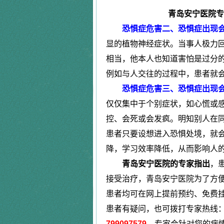
|
青岛安宁医院专
更年期综合症
恐惧症危害二、恐惧症出现会
显的植物神经症状。当事人极力
|
相当，他本人也知道害怕是过分
植物神经紊乱症
例如与人交往的过程中，患者就
恐惧症危害三、恐惧症出现会
仅仅集中于个别症状，如心慌或
控、会死或会发疯。明知别人在
患者只要设想进入恐惧处境，就
降，学习效率降低，从而影响人
青岛安宁医院的专家指出
，
接受治疗，青岛安宁医院为了方
患者均可在网上提前预约、免费
患者有疑问，也可拨打专家热线
799097579
。专家会针对您的病