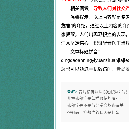
相关阅读：
导致人们对社交
温馨提示：以上内容就是专家
危害
”的介绍，通过以上内容的介
家提醒，人们出现恐惧症的表现
注意坚定信心，积极配合医生治
文章标题拼音：
qingdaoanningyiyuanzhuanjiajie
您也可以通过手机版访问：
青岛
青岛精神病医院
恐惧症常识
关键字:
儿童抑郁症是怎样致使的吗？四
抑郁症是不是与经常会熬夜有关
孕妇患上抑郁症的原因是什么