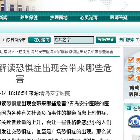
山东省济南市
新闻
养生保健
护理园地
心灵港湾
医师答疑
山东省莱芜市
山东省淄博市
山东省菏泽市
热门搜索:
失
山东省济南市
症常识
> 正在浏览:青岛安宁医院专家解读恐惧症出现会带来哪些危害
症
山东省青岛市
解读恐惧症出现会带来哪些危
山东省潍坊市
症
山东省济南市
害
乱
山东省德州市
14 18:16:54 来源:
青岛安宁医院
山东省济南市
解读
恐惧症
出现会带来哪些危害
?青岛安宁医院的医
山东省聊城市
在
会因为各种有关社会负面事件的报道而患上恐惧症，
山东省东营市
山东省泰安市
有关死者数量的上升，会让一些性格敏感胆小的人们
山东省济南市
引发社交恐惧症，甚至是广场恐惧症的出现。那么就
山东省日照市