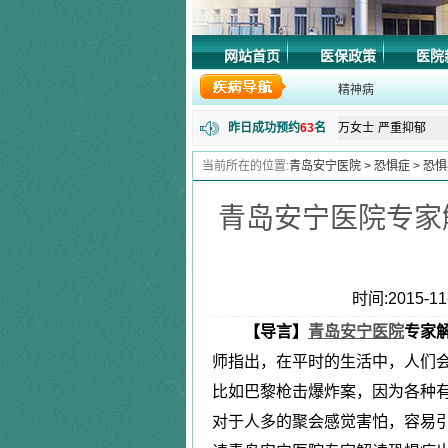
程女士
抑郁失眠
网站首页
医保政策
医院
郭先生
精神障碍
精神病
周先生
长期失眠
昨日成功预约
63
名
万女士
严重抑郁
|
田先生
强迫症
当前所在的位置:
青岛安宁医院
>
恐惧症
>
恐惧
失眠症
唐先生
更年期综合
|
青岛安宁医院专家
马先生
精神分裂
张女士
更年期综合
抑郁症
陈女士
植物神经紊
|
时间:2015-11-
李先生
恐惧症
焦虑症
【导言】
青岛安宁医院
专家
腾先生
失眠抑郁
师指出，在平时的生活中，人们
黄女士
焦虑症
|
林先生
神经衰弱症
比如巴黎枪击爆炸案，因为各种
狂躁症
朱女士
失眠
对于人多的聚会感觉害怕，容易
|
刘同学
抑郁症