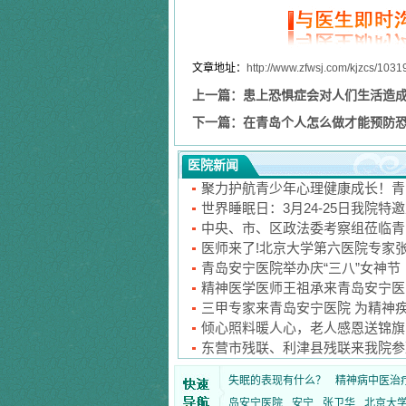
文章地址：
http://www.zfwsj.com/kjzcs/1031
上一篇：
患上恐惧症会对人们生活造
下一篇：
在青岛个人怎么做才能预防
医院新闻
聚力护航青少年心理健康成长！青
世界睡眠日：3月24-25日我院特
中央、市、区政法委考察组莅临青
医师来了!北京大学第六医院专家
青岛安宁医院举办庆“三八”女神节
精神医学医师王祖承来青岛安宁医
三甲专家来青岛安宁医院 为精神
倾心照料暖人心，老人感恩送锦旗
东营市残联、利津县残联来我院参
失眠的表现有什么？
精神病中医治
岛安宁医院
安宁
张卫华
北京大