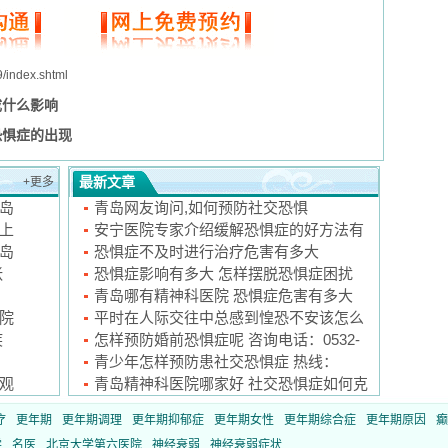
9/index.shtml
成什么影响
恐惧症的出现
最新文章
+更多
岛
青岛网友询问,如何预防社交恐惧
邀上
安宁医院专家介绍缓解恐惧症的好方法有
岛
哪些
恐惧症不及时进行治疗危害有多大
张
恐惧症影响有多大 怎样摆脱恐惧症困扰
青岛哪有精神科医院 恐惧症危害有多大
院
平时在人际交往中总感到惶恐不安该怎么
疾
办
怎样预防婚前恐惧症呢 咨询电话：0532-
5897
青少年怎样预防患社交恐惧症 热线：
观
0532-58
青岛精神科医院哪家好 社交恐惧症如何克
服
疗
更年期
更年期调理
更年期抑郁症
更年期女性
更年期综合症
更年期原因
癫
学
名医
北京大学第六医院
神经衰弱
神经衰弱症状