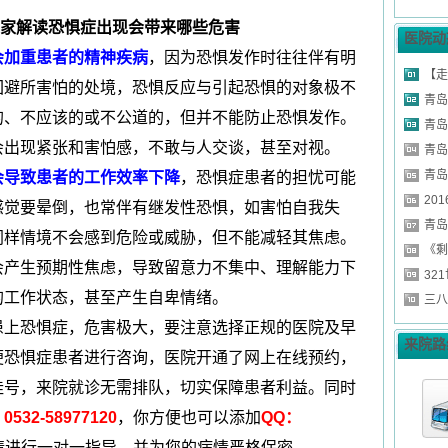
家解读恐惧症出现会带来哪些危害
医院动
加重患者的精神疾病
，因为恐惧发作时往往伴有明
【走
回避所害怕的处境，恐惧反应与引起恐惧的对象极不
青岛
的、不应该的或不公道的，但并不能防止恐惧发作。
青岛
会出现紧张和害怕感，不敢与人交谈，甚至对视。
青岛
青岛
导致患者的工作效率下降
，恐惧症患者的担忧可能
20
感觉要晕倒，也常伴有继发性恐惧，如害怕自我失
青岛
同样情境不会感到危险或威胁，但不能减轻其焦虑。
《剩
会产生预期性焦虑，导致留意力不集中、理解能力下
32
的工作状态，甚至产生自卑情绪。
三八
患上恐惧症，危害极大，要注意选择正规的医院及早
来院路
便恐惧症患者进行咨询，医院开通了网上在线预约，
挂号，来院就诊无需排队，切实保障患者利益。同时
：
0532-58977120
，你方便也可以添加
QQ：
情进行一对一指导，并为您的病情严格保密。