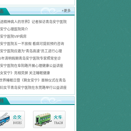
态
+更多
进精神病人的世界】记者探访青岛安宁医院
安宁心理医院简介
安宁医院VIP病房
安宁医院五一不放假 看病可提前预约咨询
安宁医院应邀为“青岛高速”员工进行心理
16年清明假期青岛安宁医院专家照常坐诊
安宁医院在阜阳路开展心理健康公益讲座
女安宁》亮相荧屏 关注睡眠健康
1世界睡眠日暨《剩女安宁》首映仪式在青岛
妇女节青岛安宁医院在东莞路举行公益讲座
线