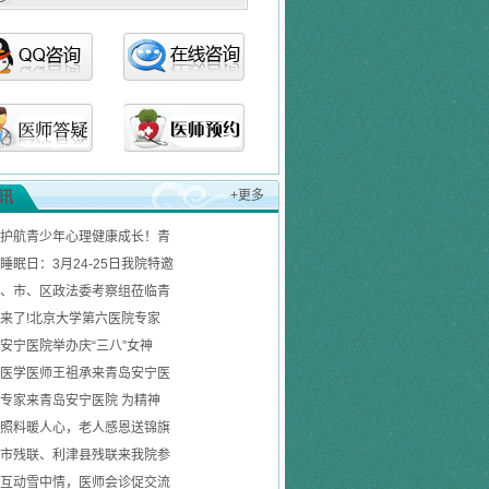
讯
+更多
护航青少年心理健康成长！青
睡眠日：3月24-25日我院特邀
、市、区政法委考察组莅临青
来了!北京大学第六医院专家
安宁医院举办庆“三八”女神
医学医师王祖承来青岛安宁医
专家来青岛安宁医院 为精神
照料暖人心，老人感恩送锦旗
市残联、利津县残联来我院参
互动雪中情，医师会诊促交流