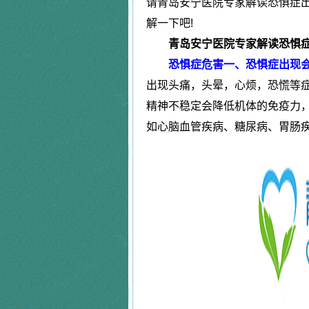
请青岛安宁医院专家解读恐惧症出
程女士
抑郁失眠
解一下吧!
恐惧症
郭先生
精神障碍
青岛安宁医院专家解读恐惧症
|
周先生
长期失眠
恐惧症危害一、恐惧症出现
强迫症
万女士
严重抑郁
出现头痛，头晕，心烦，恐慌等
田先生
强迫症
|
精神不稳定会降低机体的免疫力
唐先生
更年期综合
如心脑血管疾病、糖尿病、胃肠
疑病症
马先生
精神分裂
|
张女士
更年期综合
陈女士
植物神经紊
精神障碍
李先生
恐惧症
|
腾先生
失眠抑郁
神经衰弱症
黄女士
焦虑症
林先生
神经衰弱症
|
朱女士
失眠
神经官能症
刘同学
抑郁症