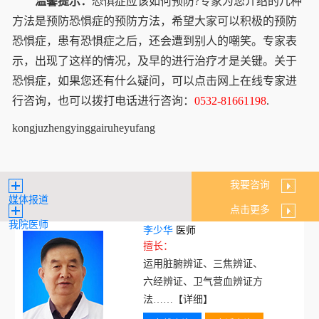
温馨提示：
恐惧症应该如何预防?专家为您介绍的几种
方法是预防恐惧症的预防方法，希望大家可以积极的预防
恐惧症，患有恐惧症之后，还会遭到别人的嘲笑。专家表
示，出现了这样的情况，及早的进行治疗才是关键。关于
恐惧症，如果您还有什么疑问，可以点击网上在线专家进
行咨询，也可以拨打电话进行咨询：
0532-81661198
.
kongjuzhengyinggairuheyufang
我要咨询
媒体报道
点击更多
我院医师
李少华
医师
擅长：
运用脏腑辨证、三焦辨证、
六经辨证、卫气营血辨证方
法……
【详细】