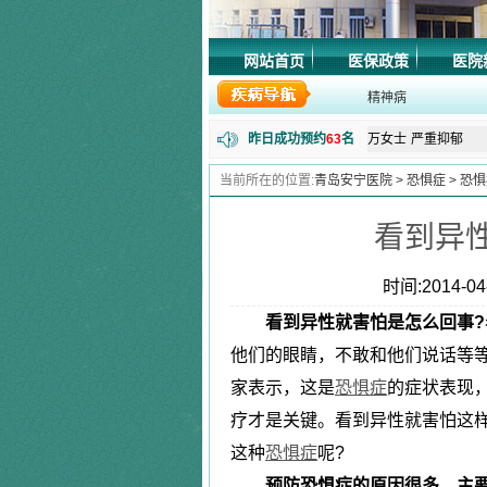
程女士
抑郁失眠
网站首页
医保政策
医院
郭先生
精神障碍
精神病
周先生
长期失眠
昨日成功预约
63
名
万女士
严重抑郁
|
田先生
强迫症
当前所在的位置:
青岛安宁医院
>
恐惧症
>
恐惧
失眠症
唐先生
更年期综合
|
看到异
马先生
精神分裂
张女士
更年期综合
抑郁症
时间:2014-04-
陈女士
植物神经紊
|
看到异性就害怕是怎么回事?
李先生
恐惧症
焦虑症
他们的眼睛，不敢和他们说话等
腾先生
失眠抑郁
家表示，这是
恐惧症
的症状表现
黄女士
焦虑症
|
疗才是关键。看到异性就害怕这
林先生
神经衰弱症
狂躁症
这种
恐惧症
呢?
朱女士
失眠
|
预防恐惧症的原因很多，主
刘同学
抑郁症