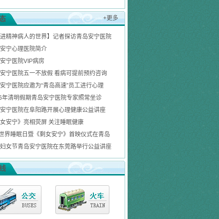
态
+更多
进精神病人的世界】记者探访青岛安宁医院
安宁心理医院简介
安宁医院VIP病房
安宁医院五一不放假 看病可提前预约咨询
安宁医院应邀为“青岛高速”员工进行心理
16年清明假期青岛安宁医院专家照常坐诊
安宁医院在阜阳路开展心理健康公益讲座
女安宁》亮相荧屏 关注睡眠健康
1世界睡眠日暨《剩女安宁》首映仪式在青岛
妇女节青岛安宁医院在东莞路举行公益讲座
线