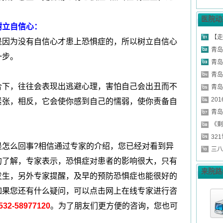
医院动
立自信心：
【走
因为没有自信心才患上恐惧症的，所以树立自信心
青岛
一步。
青岛
青岛
下，往往会表现出逃避心理，害怕自己会出丑而不
青岛
20
紧张，相反，它会使你感到自己的懦弱，使你责备自
青岛
《剩
32
是怎么回事?相信通过专家的介绍，您已经对看到异
三八
的了解，专家表示，恐惧症对患者的影响很大，只有
来院路
发生，另外专家提醒，及早的预防恐惧症也能很好的
如果您还有什么疑问，可以点击网上在线专家进行咨
532-58977120
。为了朋友们更方便的咨询，您也可