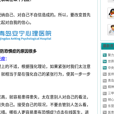
山东省济南市
纳自己、对自己不自信造成的。所以，要改变首先
山东省莱芜市
山东省淄博市
立起对自我的信心。
山东省菏泽市
山东省济南市
症
山东省青岛市
最新资
防恐惧症的原因很多
山东省潍坊市
聚力
反应：
症
山东省济南市
世界
上的不适，根据强化理论，如果紧张时我们太注意
乱
山东省德州市
中央
山东省济南市
，就相当于是在强化自己的紧张行为，使其一步一步
医师
青岛
山东省聊城市
精神
山东省东营市
三甲
山东省泰安市
高，就容易患得患失，太在意别人对自己的看法，
倾心
山东省济南市
迷失自己。接受自己的现况，不要去管别人怎么看，
东营
山东省日照市
无措。哪些人更容易患有恐惧症?点击在线医生，进
医患