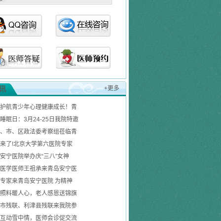
讯
+更多
护航青少年心理健康成长！青
睡眠日：3月24-25日我院特邀
、市、区政法委考察组莅临青
来了!北京大学第六医院专家
安宁医院举办庆“三八”女神
医学医师王祖承来青岛安宁医
专家来青岛安宁医院 为精神
照料暖人心，老人感恩送锦旗
市残联、利津县残联来我院参
互动雪中情，医师会诊促交流