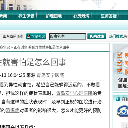
山东省济南市
新闻
养生保健
护理园地
心灵港湾
医师答疑
山东省莱芜市
山东省淄博市
山东省菏泽市
热门搜索:
失
山东省济南市
症常识
> 正在浏览:看到异性就害怕是怎么回事
症
山东省青岛市
性就害怕是怎么回事
山东省潍坊市
症
山东省济南市
13 16:04:25 来源:
青岛安宁医院
乱
山东省德州市
看到异性就害怕，希望自己能躲得远远的，不敢看
山东省济南市
等，担忧这样的症状表现时，
青岛安宁心理医院
的专
山东省聊城市
在
，当有这样的症状表现时，及早到正规的医院进行治
山东省东营市
样的
恐惧症
对患者的影响很大，怎么才能更好的预防
山东省泰安市
山东省济南市
要表现在以下几点：
山东省日照市