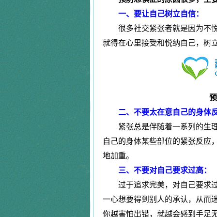
一、要让自己树立自信：
程女士
抑郁失眠
恐惧症
很多社交紧张者就是因为不悦
郭先生
精神障碍
|
周先生
长期失眠
就得在心里接受和悦纳自己，树
强迫症
万女士
严重抑郁
田先生
强迫症
|
唐先生
更年期综合
疑病症
预
马先生
精神分裂
|
二、不要太在意自己的身体
张女士
更年期综合
紧张总是伴随着一系列的生理
陈女士
植物神经紊
精神障碍
李先生
恐惧症
自己的身体某些部位的紧张反应
|
腾先生
失眠抑郁
地加重。
神经衰弱症
黄女士
焦虑症
三、不要对自己要求过高：
林先生
神经衰弱症
过于追求完美，对自己要求过
|
朱女士
失眠
一心想要得到别人的承认，从而
神经官能症
刘同学
抑郁症
你越害怕出错，就越会感到手足