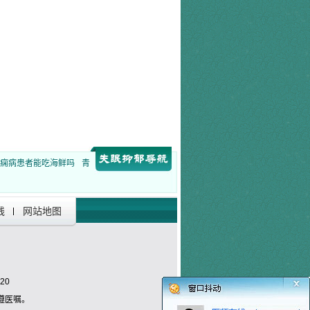
痫病患者能吃海鲜吗
青
线
网站地图
20
遵医嘱。