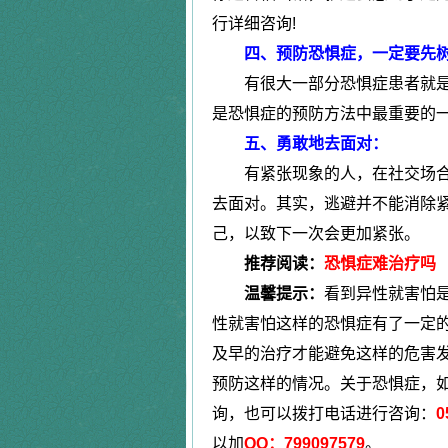
|
行详细咨询!
四、预防恐惧症，一定要先树
更年期综合症
有很大一部分恐惧症患者就是
|
是恐惧症的预防方法中最重要的
植物神经紊乱症
五、勇敢地去面对：
有紧张现象的人，在社交场合
去面对。其实，逃避并不能消除
己，以致下一次会更加紧张。
推荐阅读：
恐惧症难治疗吗
温馨提示：
看到异性就害怕
性就害怕这样的恐惧症有了一定
及早的治疗才能避免这样的危害
预防这样的情况。关于恐惧症，
询，也可以拨打电话进行咨询：
0
以加
QQ：799097579
。