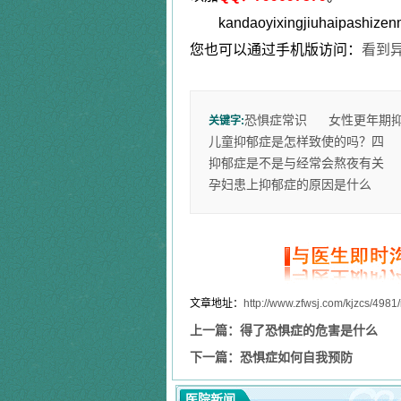
kandaoyixingjiuhaipashizenm
您也可以通过手机版访问：
看到
恐惧症常识
女性更年期
关键字:
儿童抑郁症是怎样致使的吗？四
抑郁症是不是与经常会熬夜有关
孕妇患上抑郁症的原因是什么
文章地址：
http://www.zfwsj.com/kjzcs/4981
上一篇：
得了恐惧症的危害是什么
下一篇：
恐惧症如何自我预防
医院新闻