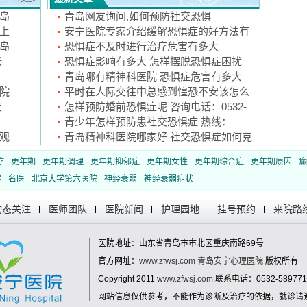
岛
青岛网友询问,如何预防社交恐惧
邀上
安宁医院专家介绍缓解恐惧症的好方法有
岛
哪些
恐惧症不及时进行治疗危害有多大
张
恐惧症影响有多大 怎样摆脱恐惧症困扰
青岛哪有精神科医院 恐惧症危害有多大
院
平时在人际交往中总感到惶恐不安该怎么
疾
办
怎样预防婚前恐惧症呢 咨询电话：0532-
5897
青少年怎样预防患社交恐惧症 热线：
观
0532-58
青岛精神科医院哪家好 社交恐惧症如何克
服
疗
更年期
更年期调理
更年期抑郁症
更年期女性
更年期综合症
更年期原因
癫
学
名医
北京大学第六医院
神经衰弱
神经衰弱症状
动态关注
医师团队
医院新闻
护理园地
挂号预约
来院路
医院地址：山东省青岛市市北区重庆南路69号
官方网址：
www.zfwsj.com
青岛安宁心理医院
版权所有
Copyright 2011
www.zfwsj.com
.联系电话：0532-589771
网站信息仅供参考，不能作为诊断及治疗的依据，就诊请