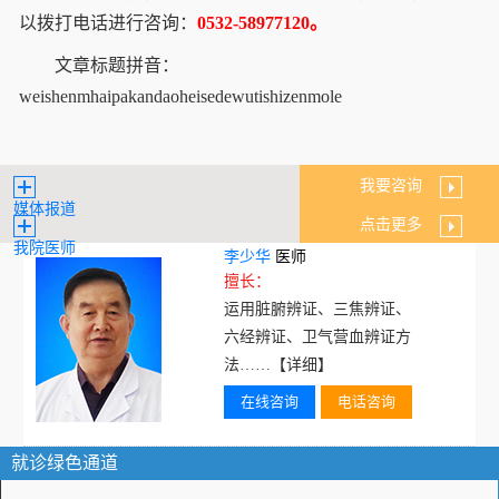
以拨打电话进行咨询：
0532-58977120。
文章标题拼音：
weishenmhaipakandaoheisedewutishizenmole
我要咨询
媒体报道
点击更多
我院医师
李少华
医师
擅长：
运用脏腑辨证、三焦辨证、
六经辨证、卫气营血辨证方
法……
【详细】
在线咨询
电话咨询
就诊绿色通道