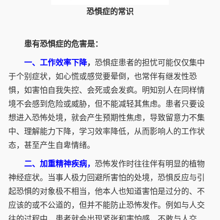
恐惧症的常识
患有恐惧症的危害是：
一、工作效率下降
，
恐惧症患者的担忧可能仅仅集中
于个别症状，如心慌或感觉要晕倒，也常伴有继发性恐
惧，如害怕自我失控、会死或会发疯。明知别人在同样情
境不会感到危险或威胁，但不能减轻其焦虑。患者只要设
想进入恐怖处境，就会产生预期性焦虑，导致留意力不集
中、理解能力下降，学习效率降低，从而影响人的工作状
态，甚至产生自卑情绪。
二、加重精神疾病，
恐怖发作时往往伴有明显的植物
神经症状。当事人极力回避所害怕的处境，恐惧反应与引
起恐惧的对象极不相当，他本人也知道害怕是过分的、不
应该的或不公道的，但并不能防止恐怖发作。例如与人交
往的过程中，患者就会出现紧张和害怕感，不敢与人交