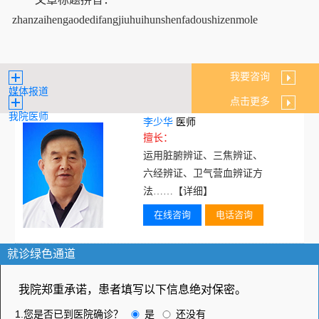
zhanzaihengaodedifangjiuhuihunshenfadoushizenmole
我要咨询
媒体报道
点击更多
我院医师
李少华
医师
擅长：
运用脏腑辨证、三焦辨证、
六经辨证、卫气营血辨证方
法……
【详细】
在线咨询
电话咨询
就诊绿色通道
我院郑重承诺，患者填写以下信息绝对保密。
1.您是否已到医院确诊？
是
还没有