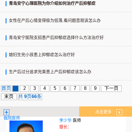
青岛安宁心理医院为你介绍如何治疗产后抑郁症
女性在产后心情变得极为低落,看问题悲观该怎么办
青岛安宁医院支招患产后抑郁症选择什么方法治疗好
媳妇生完小孩患上抑郁症怎么治疗好
生产后过分追求完美患上产后抑郁症该怎么办
首页
1
2
3
4
5
6
7
8
9
下一页
末页
共
9
页
66
条
点击更多
我院医师
李少华
医师
擅长：