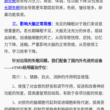
期失眠
会表现为乏力，肾虚、体弱，性功能下降;女性朋友
长期失眠
则会导致更年期提前到来，色斑、皱纹增多，卵
巢功能衰退。
三、影响大脑正常思维：
充足的睡眠对于我们来说是
很重要的。若长期睡眠不足，大脑无法充分的休息，易缺
血缺氧，加速脑细胞的死亡，从而导致恍惚、迟钝、记忆
力下降、迷糊。严重影响大脑的正常思维，从而使得工
作、学习效率下降。
针对出现的失眠问题，我们配备了国内外先进的设备
——rTMS经颅磁治疗仪：
简介：1、镇静、抗炎、消肿的作用明显增强;
2、增强了对血管的舒张和调节作用，促进和改善神经
功能的恢复，提高康复预后结局，有助于各项功能的恢复;
3、对损伤的脑细胞可起到促进细胞新陈代谢，提高受
损细胞的可复率; 抑制异常脑电和脑磁的发生和传播，改善