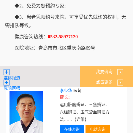
◆2、免费为您预约专家;
◆3、患者凭预约号来院，可享受优先就诊的权利，无
需排队等候。
健康咨询热线：
0532-58977120
医院地址：青岛市市北区重庆南路69号
我要咨询
媒体报道
点击更多
我院医师
李少华
医师
擅长：
运用脏腑辨证、三焦辨证、
六经辨证、卫气营血辨证方
法……
【详细】
在线咨询
电话咨询