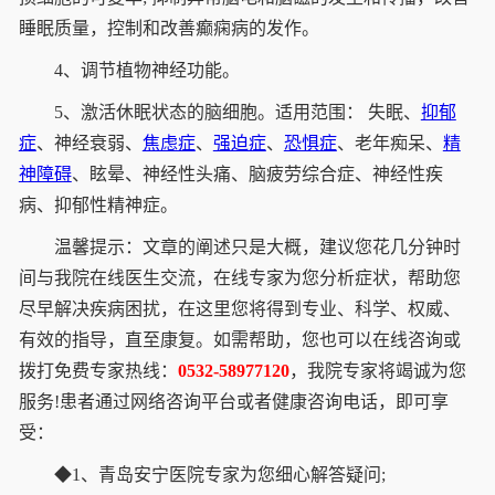
睡眠质量，控制和改善癫痫病的发作。
4、调节植物神经功能。
5、激活休眠状态的脑细胞。适用范围： 失眠、
抑郁
症
、神经衰弱、
焦虑症
、
强迫症
、
恐惧症
、老年痴呆、
精
神障碍
、眩晕、神经性头痛、脑疲劳综合症、神经性疾
病、抑郁性精神症。
温馨提示：文章的阐述只是大概，建议您花几分钟时
间与我院在线医生交流，在线专家为您分析症状，帮助您
尽早解决疾病困扰，在这里您将得到专业、科学、权威、
有效的指导，直至康复。如需帮助，您也可以在线咨询或
拨打免费专家热线：
0532-58977120
，我院专家将竭诚为您
服务!患者通过网络咨询平台或者健康咨询电话，即可享
受：
◆1、青岛安宁医院专家为您细心解答疑问;