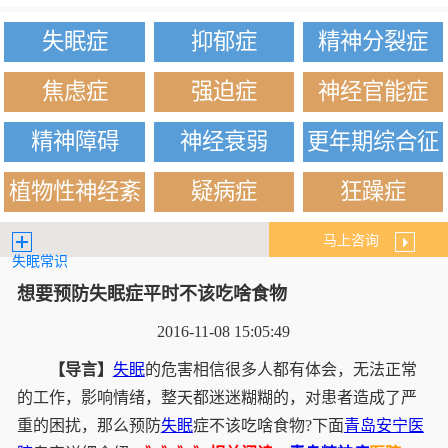
失眠症
抑郁症
精神分裂症
焦虑症
强迫症
神经官能症
精神障碍
神经衰弱
更年期综合征
植物性神经紊
疑病症
狂躁症
乱
马上咨询
失眠常识
想要预防失眠症平时不该吃啥食物
2016-11-08 15:05:49
【导言】
失眠
的危害相信很多人都有体会，无法正常
的工作，影响情绪，整天都迷迷糊糊的，对患者造成了严
重的困扰，那么预防
失眠
症不该吃啥食物?下面
青岛安宁医