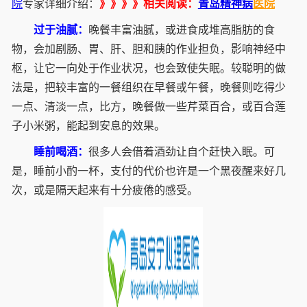
院
专家详细介绍：
》》》》相关阅读：
青岛
精神病
医院
过于油腻：
晚餐丰富油腻，或进食成堆高脂肪的食
物，会加剧肠、胃、肝、胆和胰的作业担负，影响神经中
枢，让它一向处于作业状况，也会致使失眠。较聪明的做
法是，把较丰富的一餐组织在早餐或午餐，晚餐则吃得少
一点、清淡一点，比方，晚餐做一些芹菜百合，或百合莲
子小米粥，能起到安息的效果。
睡前喝酒：
很多人会借着酒劲让自个赶快入眠。可
是，睡前小酌一杯，支付的代价也许是一个黑夜醒来好几
次，或是隔天起来有十分疲倦的感受。